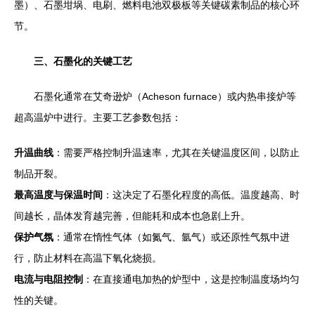
墨）、石墨坩埚、电刷、燃料电池双极板等关键碳素制品的核心环
节。
三、石墨化的关键工艺
石墨化通常在艾奇逊炉（Acheson furnace）或内热串接炉等
超高温炉中进行。主要工艺参数包括：
升温曲线
：需要严格控制升温速率，尤其在关键温度区间，以防止
制品开裂。
最高温度与保温时间
：这决定了石墨化程度的高低。温度越高、时
间越长，晶体发育越完善，但能耗和成本也急剧上升。
保护气氛
：通常在惰性气体（如氮气、氩气）或还原性气氛中进
行，防止材料在高温下氧化烧损。
电流与电阻控制
：在直接通电加热的炉型中，这是控制温度场均匀
性的关键。